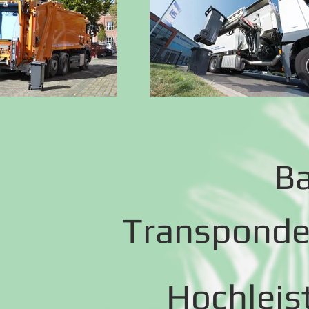
B
Transponde
Hochleis